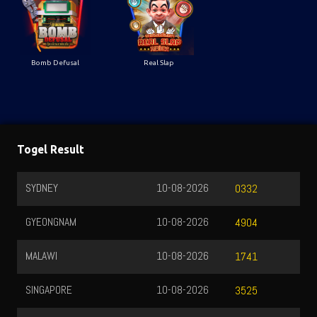
Bomb Defusal
Real Slap
Togel Result
SYDNEY
10-08-2026
0332
GYEONGNAM
10-08-2026
4904
MALAWI
10-08-2026
1741
SINGAPORE
10-08-2026
3525