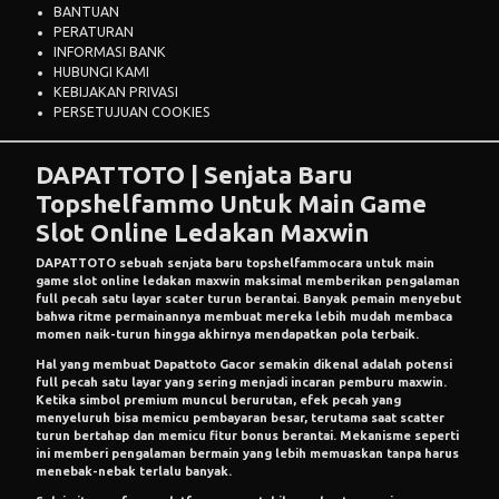
BANTUAN
PERATURAN
INFORMASI BANK
HUBUNGI KAMI
KEBIJAKAN PRIVASI
PERSETUJUAN COOKIES
DAPATTOTO | Senjata Baru
Topshelfammo Untuk Main Game
Slot Online Ledakan Maxwin
DAPATTOTO
sebuah senjata baru topshelfammocara untuk main
game slot online ledakan maxwin maksimal memberikan pengalaman
full pecah satu layar scater turun berantai. Banyak pemain menyebut
bahwa ritme permainannya membuat mereka lebih mudah membaca
momen naik-turun hingga akhirnya mendapatkan pola terbaik.
Hal yang membuat
Dapattoto Gacor
semakin dikenal adalah potensi
full pecah satu layar yang sering menjadi incaran pemburu maxwin.
Ketika simbol premium muncul berurutan, efek pecah yang
menyeluruh bisa memicu pembayaran besar, terutama saat scatter
turun bertahap dan memicu fitur bonus berantai. Mekanisme seperti
ini memberi pengalaman bermain yang lebih memuaskan tanpa harus
menebak-nebak terlalu banyak.