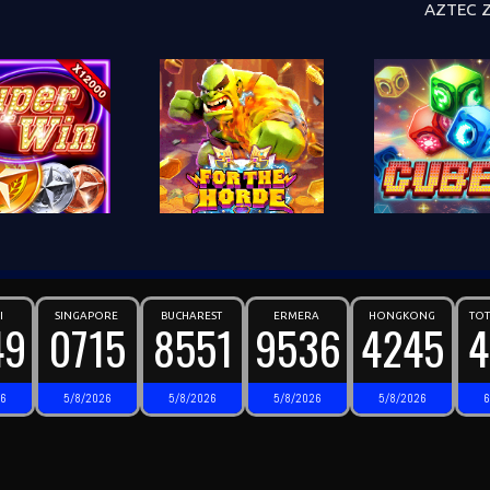
AZTEC 
UPER WIN
FOR THE HORDE
CUBE?
I
SINGAPORE
BUCHAREST
ERMERA
HONGKONG
TO
49
0715
8551
9536
4245
4
26
5/8/2026
5/8/2026
5/8/2026
5/8/2026
6
GGY MASTER
CYBER CUBE
SUPER GEM