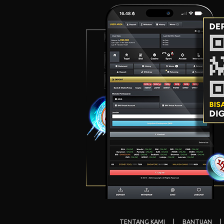
FANTASY
GO
SOUTHEAST ASIA
LUCKY POKER 2
BU
TENTANG KAMI
|
BANTUAN
|