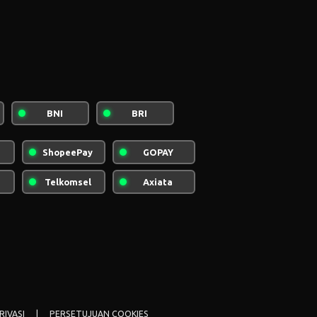
BNI
BRI
DA CAI
GOLDEN ZONGZI
ShopeePay
GOPAY
Telkomsel
Axiata
I
MASTER HAHA
RIVASI
|
PERSETUJUAN COOKIES