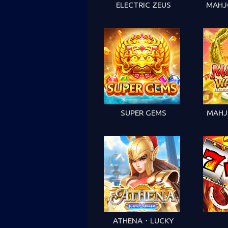
ELECTRIC ZEUS
MAHJ
SUPER GEMS
MAHJ
ATHENA・LUCKY