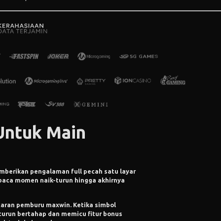
GE・
KUNGFU
IG
Untuk Main
berikan pengalaman full pecah satu layar
aca momen naik-turun hingga akhirnya
ncaran pemburu maxwin. Ketika simbol
turun bertahap dan memicu fitur bonus
MAYAN
FORTUNE BULL
k terlalu banyak.